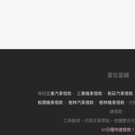
板橋機車借款免留車透明安全，
讓您清楚每一分額度
近期留言
分類
板橋借錢
板橋機車借款
板橋機車借款免留車
板橋汽車借款
板橋當舖